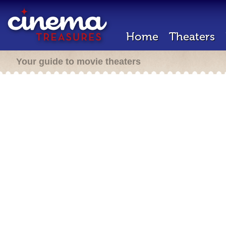
Home
Theaters
Your guide to movie theaters