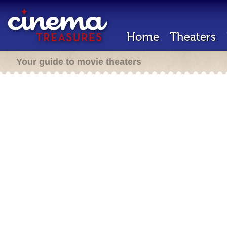
Home
Theaters
Your guide to movie theaters