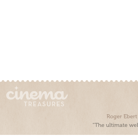
Roger Ebert
“The ultimate web