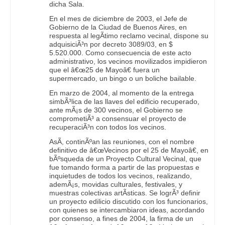
dicha Sala.
En el mes de diciembre de 2003, el Jefe de
Gobierno de la Ciudad de Buenos Aires, en
respuesta al legÃ­timo reclamo vecinal, dispone su
adquisiciÃ³n por decreto 3089/03, en $
5.520.000. Como consecuencia de este acto
administrativo, los vecinos movilizados impidieron
que el â€œ25 de Mayoâ€ fuera un
supermercado, un bingo o un boliche bailable.
En marzo de 2004, al momento de la entrega
simbÃ³lica de las llaves del edificio recuperado,
ante mÃ¡s de 300 vecinos, el Gobierno se
comprometiÃ³ a consensuar el proyecto de
recuperaciÃ³n con todos los vecinos.
AsÃ­, continÃºan las reuniones, con el nombre
definitivo de â€œVecinos por el 25 de Mayoâ€, en
bÃºsqueda de un Proyecto Cultural Vecinal, que
fue tomando forma a partir de las propuestas e
inquietudes de todos los vecinos, realizando,
ademÃ¡s, movidas culturales, festivales, y
muestras colectivas artÃ­sticas. Se logrÃ³ definir
un proyecto edilicio discutido con los funcionarios,
con quienes se intercambiaron ideas, acordando
por consenso, a fines de 2004, la firma de un