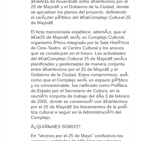
â€œActa de Acuerdoâ€ entre â€œVecinos por el
25 de Mayoâ€ y el Gobierno de la Ciudad, donde
se aprueban los planos del proyecto, definiendo
el carÃ¡cter pÃºblico del â€œComplejo Cultural 25
de Mayoâ€.
El Acta mencionada establece, ademÃ¡s, que el
â€œ25 de Mayoâ€ serÃ¡ un Complejo Cultural,
organismo Ãºnico integrado por la Sala HistÃ³rica
de Cine-Teatro, el Centro Cultural y los anexos
que se constituyan en el futuro. Las actividades
del â€œComplejo Cultural 25 de Mayoâ€ serÃ¡n
planificadas y gestionadas de manera conjunta
entre â€œVecinos por el 25 de Mayoâ€ y el
Gobierno de la Ciudad. Estos compromisos, asÃ­
como que el Complejo serÃ¡ un espacio pÃºblico
y no concesionable, fue ratificado como PolÃ­tica
de Estado por el Secretario de Cultura, en la
reuniÃ³n conjunta de trabajo del dÃ­a 3 de febrero
de 2005, donde se consensuÃ³ con â€œVecinos
por el 25 de Mayoâ€ los lineamientos de la polÃ­
tica cultural a seguir en la AdministraciÃ³n del
Complejo.
Â¿QUIÃ‰NES SOMOS?
En “Vecinos por el 25 de Mayo” confluimos los
vecinos y entidades de Villa Urquiza y barrios