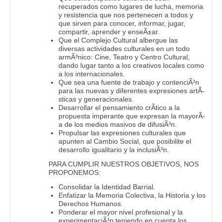
recuperados como lugares de lucha, memoria
y resistencia que nos pertenecen a todos y
que sirven para conocer, informar, jugar,
compartir, aprender y enseÃ±ar.
Que el Complejo Cultural albergue las
diversas actividades culturales en un todo
armÃ³nico: Cine, Teatro y Centro Cultural,
dando lugar tanto a los creativos locales como
a los internacionales.
Que sea una fuente de trabajo y contenciÃ³n
para las nuevas y diferentes expresiones artÃ­
sticas y generacionales.
Desarrollar el pensamiento crÃ­tico a la
propuesta imperante que expresan la mayorÃ­
a de los medios masivos de difusiÃ³n.
Propulsar las expresiones culturales que
apunten al Cambio Social, que posibilite el
desarrollo igualitario y la inclusiÃ³n.
PARA CUMPLIR NUESTROS OBJETIVOS, NOS
PROPONEMOS:
Consolidar la Identidad Barrial.
Enfatizar la Memoria Colectiva, la Historia y los
Derechos Humanos.
Ponderar el mayor nivel profesional y la
experimentaciÃ³n teniendo en cuenta los