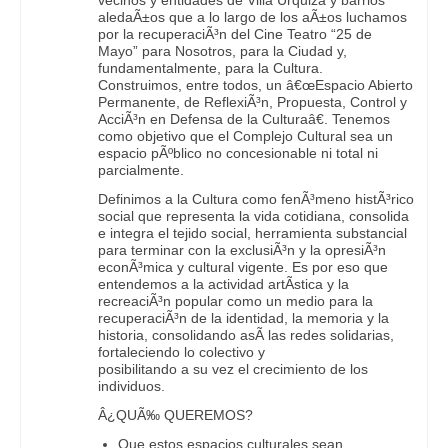
aledaÃ±os que a lo largo de los aÃ±os luchamos
por la recuperaciÃ³n del Cine Teatro “25 de
Mayo” para Nosotros, para la Ciudad y,
fundamentalmente, para la Cultura.
Construimos, entre todos, un â€œEspacio Abierto
Permanente, de ReflexiÃ³n, Propuesta, Control y
AcciÃ³n en Defensa de la Culturaâ€. Tenemos
como objetivo que el Complejo Cultural sea un
espacio pÃºblico no concesionable ni total ni
parcialmente.
Definimos a la Cultura como fenÃ³meno histÃ³rico
social que representa la vida cotidiana, consolida
e integra el tejido social, herramienta substancial
para terminar con la exclusiÃ³n y la opresiÃ³n
econÃ³mica y cultural vigente. Es por eso que
entendemos a la actividad artÃ­stica y la
recreaciÃ³n popular como un medio para la
recuperaciÃ³n de la identidad, la memoria y la
historia, consolidando asÃ­ las redes solidarias,
fortaleciendo lo colectivo y
posibilitando a su vez el crecimiento de los
individuos.
Â¿QUÃ‰ QUEREMOS?
Que estos espacios culturales sean