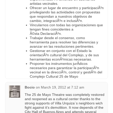
artistas vecinales.
Ofrecer un lugar de encuentro y participaciÃ³n
privilegiando las actividades con propuestas
que respondan a nuestros objetivos de
cambio, integraciÃ³n e inclusiÃ³n.
Vincularnos con todas las organizaciones que
tengan fines coincidentes a
Ã©sta DeclaraciÃ³n.
Trabajar desde el consenso, como
herramienta para resolver las diferencias y
avanzar en las resoluciones pertinentes.
Gestionar en conjunto con el Estado la
orientaciÃ³n cultural del Complejo, y de sus
herramientas econÃ³micas necesarias.
Proponer los instrumentos jurÃ­dicos
necesarios para garantizar la participaciÃ³n
vecinal en la direcciÃ³n, control y gestiÃ³n del
Complejo Cultural 25 de Mayo
Bocio
on
March 19, 2012 at 7:12 am
The 25 de Mayo Theatre was completely restored
and reopened as a cultural center thanks to the
strong supports of Villa Urquiza´s neighbors wich
fight against it’s demolition. It now depends of the
City Hall of Buenos Aires and attends several