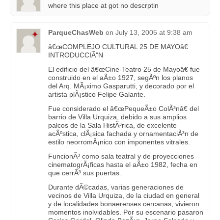
where this place at got no descrptin
ParqueChasWeb
on
July 13, 2005 at 9:38 am
â€œCOMPLEJO CULTURAL 25 DE MAYOâ€
INTRODUCCIÃ"N
El edificio del â€œCine-Teatro 25 de Mayoâ€ fue
construido en el aÃ±o 1927, segÃºn los planos
del Arq. MÃ¡ximo Gasparutti, y decorado por el
artista plÃ¡stico Felipe Galante.
Fue considerado el â€œPequeÃ±o ColÃ³nâ€ del
barrio de Villa Urquiza, debido a sus amplios
palcos de la Sala HistÃ³rica, de excelente
acÃºstica, clÃ¡sica fachada y ornamentaciÃ³n de
estilo neorromÃ¡nico con imponentes vitrales.
FuncionÃ³ como sala teatral y de proyecciones
cinematogrÃ¡ficas hasta el aÃ±o 1982, fecha en
que cerrÃ³ sus puertas.
Durante dÃ©cadas, varias generaciones de
vecinos de Villa Urquiza, de la ciudad en general
y de localidades bonaerenses cercanas, vivieron
momentos inolvidables. Por su escenario pasaron