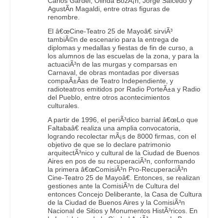
Carlos Gardel, Olinda BozÃ¡n, Jorge Salcedo y
AgustÃ­n Magaldi, entre otras figuras de
renombre.
El â€œCine-Teatro 25 de Mayoâ€ sirviÃ³
tambiÃ©n de escenario para la entrega de
diplomas y medallas y fiestas de fin de curso, a
los alumnos de las escuelas de la zona, y para la
actuaciÃ³n de las murgas y comparsas en
Carnaval, de obras montadas por diversas
compaÃ±Ã­as de Teatro Independiente, y
radioteatros emitidos por Radio PorteÃ±a y Radio
del Pueblo, entre otros acontecimientos
culturales.
A partir de 1996, el periÃ³dico barrial â€œLo que
Faltabaâ€ realiza una amplia convocatoria,
logrando recolectar mÃ¡s de 8000 firmas, con el
objetivo de que se lo declare patrimonio
arquitectÃ³nico y cultural de la Ciudad de Buenos
Aires en pos de su recuperaciÃ³n, conformando
la primera â€œComisiÃ³n Pro-RecuperaciÃ³n
Cine-Teatro 25 de Mayoâ€. Entonces, se realizan
gestiones ante la ComisiÃ³n de Cultura del
entonces Concejo Deliberante, la Casa de Cultura
de la Ciudad de Buenos Aires y la ComisiÃ³n
Nacional de Sitios y Monumentos HistÃ³ricos. En