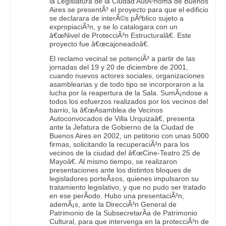
la Legislatura de la Ciudad AutÃ³noma de Buenos
Aires se presentÃ³ el proyecto para que el edificio
se declarara de interÃ©s pÃºblico sujeto a
expropiaciÃ³n, y se lo catalogara con un
â€œNivel de ProtecciÃ³n Estructuralâ€. Este
proyecto fue â€œcajoneadoâ€.
El reclamo vecinal se potenciÃ³ a partir de las
jornadas del 19 y 20 de diciembre de 2001,
cuando nuevos actores sociales, organizaciones
asamblearias y de todo tipo se incorporaron a la
lucha por la reapertura de la Sala. SumÃ¡ndose a
todos los esfuerzos realizados por los vecinos del
barrio, la â€œAsamblea de Vecinos
Autoconvocados de Villa Urquizaâ€, presenta
ante la Jefatura de Gobierno de la Ciudad de
Buenos Aires en 2002, un petitorio con unas 5000
firmas, solicitando la recuperaciÃ³n para los
vecinos de la ciudad del â€œCine-Teatro 25 de
Mayoâ€. Al mismo tiempo, se realizaron
presentaciones ante los distintos bloques de
legisladores porteÃ±os, quienes impulsaron su
tratamiento legislativo, y que no pudo ser tratado
en ese perÃ­odo. Hubo una presentaciÃ³n,
ademÃ¡s, ante la DirecciÃ³n General de
Patrimonio de la SubsecretarÃ­a de Patrimonio
Cultural, para que intervenga en la protecciÃ³n de